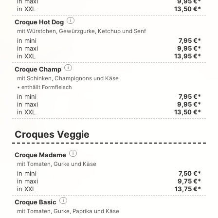
in maxi
9,95 €*
in XXL
13,50 €*
Croque Hot Dog
i
mit Würstchen, Gewürzgurke, Ketchup und Senf
in mini
7,95 €*
in maxi
9,95 €*
in XXL
13,95 €*
Croque Champ
i
mit Schinken, Champignons und Käse
• enthällt Formfleisch
in mini
7,95 €*
in maxi
9,95 €*
in XXL
13,50 €*
Croques Veggie
Croque Madame
i
mit Tomaten, Gurke und Käse
in mini
7,50 €*
in maxi
9,75 €*
in XXL
13,75 €*
Croque Basic
i
mit Tomaten, Gurke, Paprika und Käse