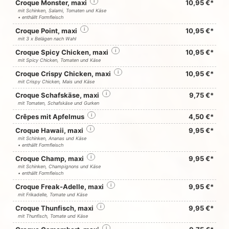
Croque Monster, maxi
i
10,95 €*
mit Schinken, Salami, Tomaten und Käse
• enthällt Formfleisch
Croque Point, maxi
i
10,95 €*
mit 3 x Belägen nach Wahl
Croque Spicy Chicken, maxi
i
10,95 €*
mit Spicy Chicken, Tomaten und Käse
Croque Crispy Chicken, maxi
i
10,95 €*
mit Crispy Chicken, Mais und Käse
Croque Schafskäse, maxi
i
9,75 €*
mit Tomaten, Schafskäse und Gurken
Crêpes mit Apfelmus
i
4,50 €*
Croque Hawaii, maxi
i
9,95 €*
mit Schinken, Ananas und Käse
• enthällt Formfleisch
Croque Champ, maxi
i
9,95 €*
mit Schinken, Champignons und Käse
• enthällt Formfleisch
Croque Freak-Adelle, maxi
i
9,95 €*
mit Frikadelle, Tomate und Käse
Croque Thunfisch, maxi
i
9,95 €*
mit Thunfisch, Tomate und Käse
i