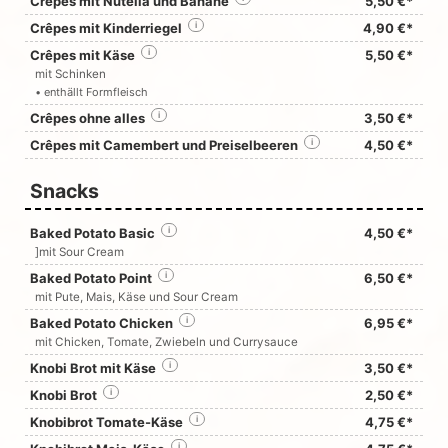
Crêpes mit Nutella und Banane
5,50 €*
Crêpes mit Kinderriegel
i
4,90 €*
Crêpes mit Käse
i
5,50 €*
mit Schinken
• enthällt Formfleisch
Crêpes ohne alles
i
3,50 €*
Crêpes mit Camembert und Preiselbeeren
i
4,50 €*
Snacks
Baked Potato Basic
i
4,50 €*
]mit Sour Cream
Baked Potato Point
i
6,50 €*
mit Pute, Mais, Käse und Sour Cream
Baked Potato Chicken
i
6,95 €*
mit Chicken, Tomate, Zwiebeln und Currysauce
Knobi Brot mit Käse
i
3,50 €*
Knobi Brot
i
2,50 €*
Knobibrot Tomate-Käse
i
4,75 €*
i