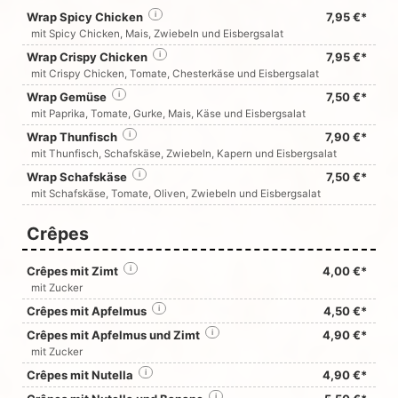
Wrap Spicy Chicken
i
7,95 €*
mit Spicy Chicken, Mais, Zwiebeln und Eisbergsalat
Wrap Crispy Chicken
i
7,95 €*
mit Crispy Chicken, Tomate, Chesterkäse und Eisbergsalat
Wrap Gemüse
i
7,50 €*
mit Paprika, Tomate, Gurke, Mais, Käse und Eisbergsalat
Wrap Thunfisch
i
7,90 €*
mit Thunfisch, Schafskäse, Zwiebeln, Kapern und Eisbergsalat
Wrap Schafskäse
i
7,50 €*
mit Schafskäse, Tomate, Oliven, Zwiebeln und Eisbergsalat
Crêpes
Crêpes mit Zimt
i
4,00 €*
mit Zucker
Crêpes mit Apfelmus
i
4,50 €*
Crêpes mit Apfelmus und Zimt
i
4,90 €*
mit Zucker
Crêpes mit Nutella
i
4,90 €*
i