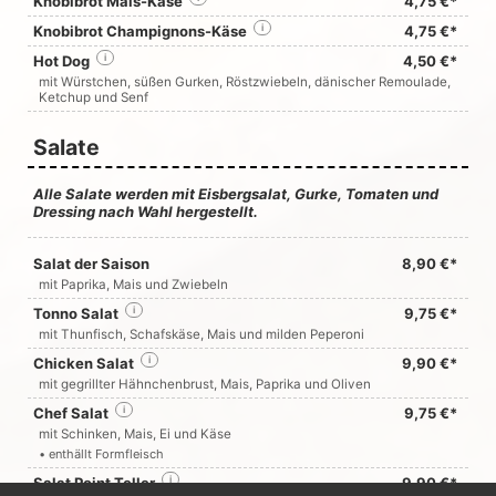
Knobibrot Mais-Käse
4,75 €*
Knobibrot Champignons-Käse
i
4,75 €*
Hot Dog
i
4,50 €*
mit Würstchen, süßen Gurken, Röstzwiebeln, dänischer Remoulade,
Ketchup und Senf
Salate
Alle Salate werden mit Eisbergsalat, Gurke, Tomaten und
Dressing nach Wahl hergestellt.
Salat der Saison
8,90 €*
mit Paprika, Mais und Zwiebeln
Tonno Salat
i
9,75 €*
mit Thunfisch, Schafskäse, Mais und milden Peperoni
Chicken Salat
i
9,90 €*
mit gegrillter Hähnchenbrust, Mais, Paprika und Oliven
Chef Salat
i
9,75 €*
mit Schinken, Mais, Ei und Käse
• enthällt Formfleisch
Salat Point Teller
i
9,90 €*